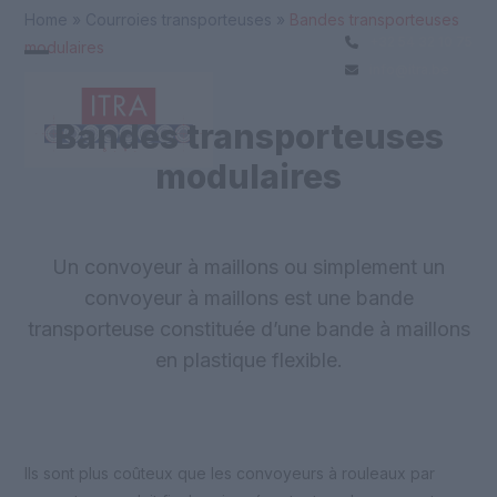
Skip
Home
»
Courroies transporteuses
»
Bandes transporteuses
to
+32 54 32 10 75
modulaires
Open
Close
content
info@itra.be
mobile
mobile
menu
menu
Bandes transporteuses
modulaires
Un convoyeur à maillons ou simplement un
convoyeur à maillons est une bande
transporteuse constituée d’une bande à maillons
en plastique flexible.
Ils sont plus coûteux que les convoyeurs à rouleaux par