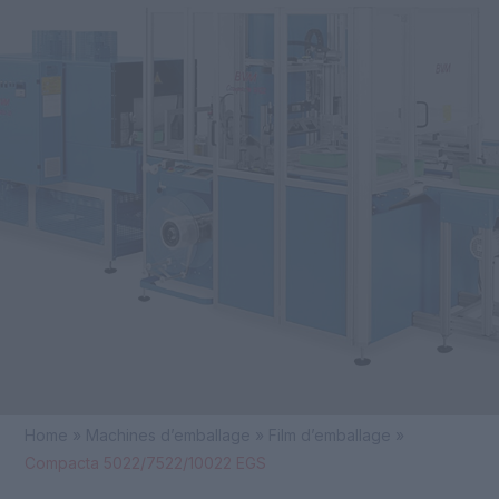
Skip
+32 54 32 10 75
to
Open
Close
info@itra.be
content
mobile
mobile
menu
menu
Home
»
Machines d’emballage
»
Film d’emballage
»
Compacta 5022/7522/10022 EGS