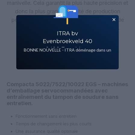
manivelle. Cela garantit la plus haute précision et
donc la plus grande fiabilité de production
possible. À cela s’ajoute une large gamme de
tailles qui permet de trouver des solutions
ITRA bv
professionnelles pour toutes les tâches
Evenbroekveld 40
d’emballage.
9420 Erpe Mere
BONNE NOUVELLE - ITRA déménage dans un
nouveau bâtiment!
Compacta 5022/7522/10022 EGS – machines
d’emballage servocommandées avec
entraînement du tampon de soudure sans
entretien.
Fonctionnement sans entretien
Temps de changement les plus courts
Une assurance qualité optimale