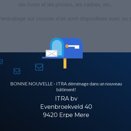
les livres et les photos, les cadres, etc.
emballage sur coussin d’air sont disponibles avec ou 
sibles dans le sac
Des emballages plus ef
commerce électroniqu
Que ce soit dans le secteur pr
entreprise de vente par corres
BONNE NOUVELLE - ITRA déménage dans un nouveau
bâtiment!
d’emballage entièrement automa
ente par correspondance et les
moindre coût. Le Comtext 4G pe
ITRA bv
système de retour.
Evenbroekveld 40
ernativement dans un film coloré
9420 Erpe Mere
L’emballage d’expédit
d’économiser :