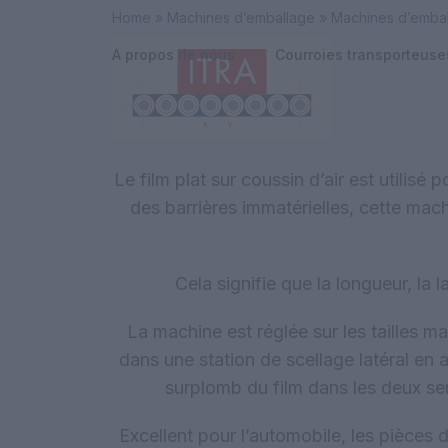
Skip
Home
»
Machines d’emballage
»
Machines d’emball
to
A propos de nous
Courroies transporteus
content
Le film plat sur coussin d’air est utilisé
des barrières immatérielles, cette mach
Cela signifie que la longueur, la 
La machine est réglée sur les tailles m
dans une station de scellage latéral en
surplomb du film dans les deux sen
Excellent pour l’automobile, les pièces 