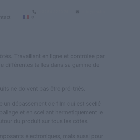
+32 54 32 10 75
info@itra.be
ntact
ôtés. Travaillant en ligne et contrôlée par
 de différentes tailles dans sa gamme de
uits ne doivent pas être pré-triés.
ée un dépassement de film qui est scellé
ballage et en scellant hermétiquement le
tour du produit sur tous les côtés.
composants électroniques, mais aussi pour