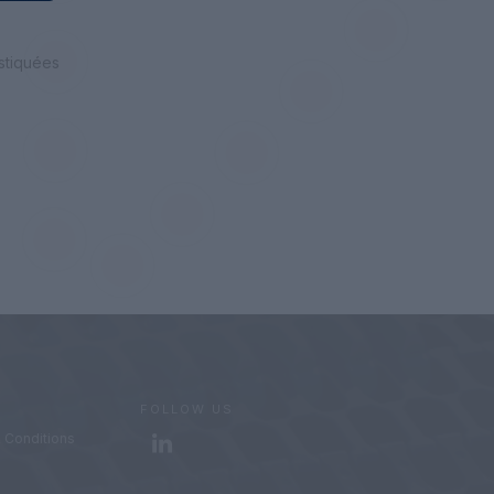
stiquées
FOLLOW US
 Conditions
LinkedIn