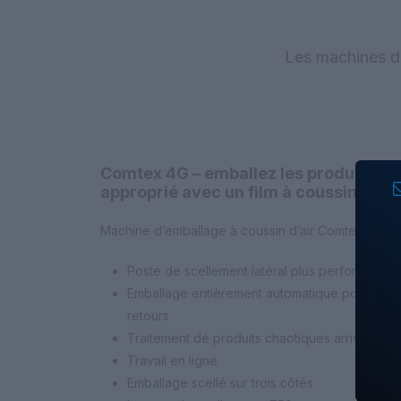
Les machines d’
Comtex 4G – emballez les produits sen
approprié avec un film à coussin d’air.
Machine d’emballage à coussin d’air Comtex 4G
Poste de scellement latéral plus performant
Emballage entièrement automatique pour la v
retours
Traitement de produits chaotiques arrivant alt
Travail en ligne
Emballage scellé sur trois côtés