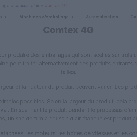
age à coussin d’air
»
Comtex 4G
es
Machines d’emballage
Automatisation
Co
Comtex 4G
 pour produire des emballages qui sont scellés sur trois c
ine peut traiter alternativement des produits entrants
tailles.
largeur et la hauteur du produit peuvent varier. Les prod
aximales possibles. Selon la largeur du produit, cela cr
 aval. En scannant le produit pendant le processus d’em
s, un sac de film à coussin d’air étanche est produit au
détachées, les moteurs, les boîtes de vitesses et les 