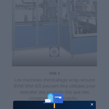
WM 4
Les machines d’emballage wrap-around
BVM WM 4/5 peuvent être utilisées pour
emballer des produits tels que des
conserves, des produits…