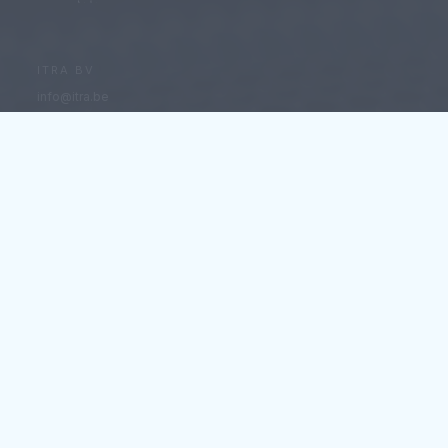
ITRA BV
info@itra.be
Tel: +32 54 32 10 75
BTW BE0450.702.382
WAREHOUSE
Evenbroekveld 40
9420 Erpe Mere
LEGAL
General Terms & Conditions
Privacy Policy