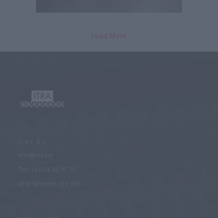
Load More
ITRA BV
info@itra.be
Tel: +32 54 32 10 75
BTW BE0450.702.382