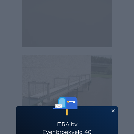
ITRA bv
Evenbroekveld 40