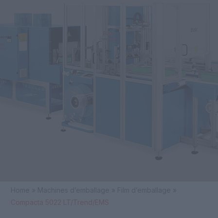
Skip
+32 54 32 10 75
to
Open
Close
info@itra.be
content
mobile
mobile
menu
menu
Home
»
Machines d’emballage
»
Film d’emballage
»
Compacta 5022 LT/Trend/EMS