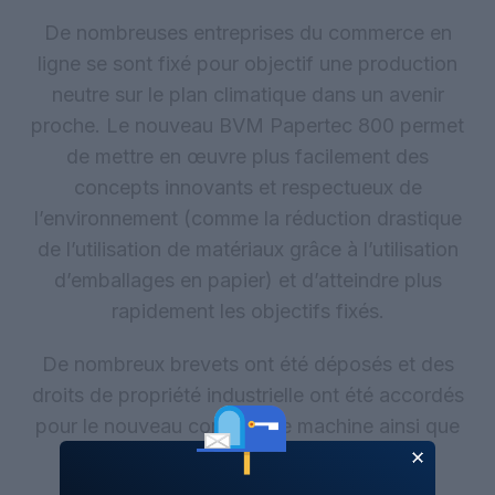
De nombreuses entreprises du commerce en
ligne se sont fixé pour objectif une production
neutre sur le plan climatique dans un avenir
proche. Le nouveau BVM Papertec 800 permet
de mettre en œuvre plus facilement des
concepts innovants et respectueux de
l’environnement (comme la réduction drastique
de l’utilisation de matériaux grâce à l’utilisation
d’emballages en papier) et d’atteindre plus
rapidement les objectifs fixés.
De nombreux brevets ont été déposés et des
droits de propriété industrielle ont été accordés
pour le nouveau concept de machine ainsi que
pour l’emballage innovant.