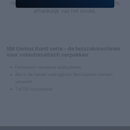
variëren van 450 mm tot 700 mm sealbreedte,
afhankelijk van het model.
SM Genius Konti serie – de buiszakmachines
voor volautomatisch verpakken
Permanent verwarmd sealsysteem
Alle in de handel verkrijgbare films kunnen worden
verwerkt
Tot 120 cycli/minuut