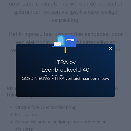
downstream krimptunnel worden de producten
gekrompen tot een veilige, transportveilige
verpakking.
Het krimpresultaat kan worden aangepast door
een elektronische temperatuurregeling en
verstelbare luchtkleppen binnen de krimpzone.
ITRA bv
Evenbroekveld 40
9420 Erpe Mere
GOED NIEUWS – ITRA verhuist naar een nieuw
gebouw!
SP 400 – 1600 L/W/LE/LG – voor de strakke
folieband, ook zonder krimpen
Strakke folieband zonder krimp
Film sparen
Servogestuurde aandrijving voor inbrengen en
afdichten