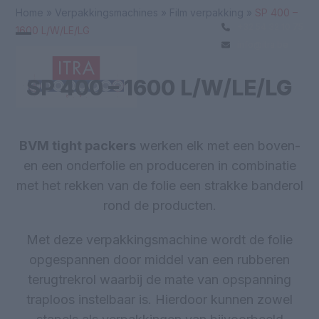
Skip
Home
»
Verpakkingsmachines
»
Film verpakking
»
SP 400 –
to
+32 54 32 10 75
1600 L/W/LE/LG
Open
Close
content
info@itra.be
mobile
mobile
menu
menu
SP 400 – 1600 L/W/LE/LG
BVM tight packers
werken elk met een boven-
en een onderfolie en produceren in combinatie
met het rekken van de folie een strakke banderol
rond de producten.
Met deze verpakkingsmachine wordt de folie
opgespannen door middel van een rubberen
terugtrekrol waarbij de mate van opspanning
traploos instelbaar is. Hierdoor kunnen zowel